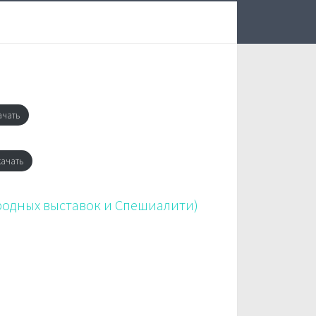
ачать
ачать
родных выставок и Спешиалити)