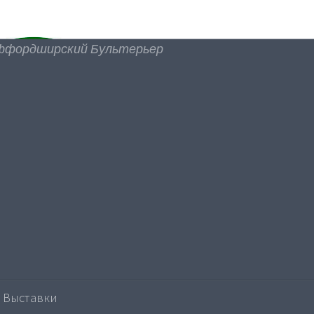
ффордширский Бультерьер
Выставки